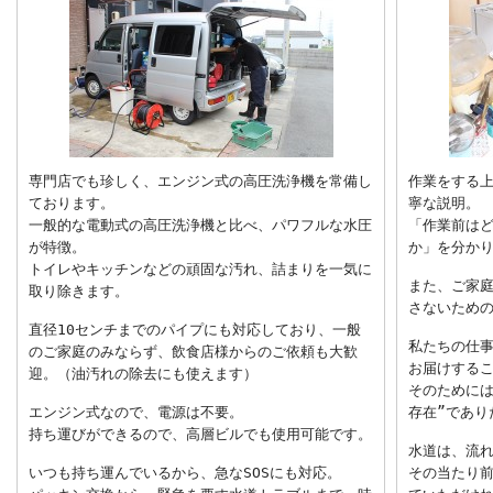
専門店でも珍しく、エンジン式の高圧洗浄機を常備し
作業をする
ております。
寧な説明。
一般的な電動式の高圧洗浄機と比べ、パワフルな水圧
「作業前は
が特徴。
か」を分か
トイレやキッチンなどの頑固な汚れ、詰まりを一気に
また、ご家
取り除きます。
さないため
直径10センチまでのパイプにも対応しており、一般
私たちの仕事
のご家庭のみならず、飲食店様からのご依頼も大歓
お届けする
迎。（油汚れの除去にも使えます）
そのためには
エンジン式なので、電源は不要。
存在”であり
持ち運びができるので、高層ビルでも使用可能です。
水道は、流
いつも持ち運んでいるから、急なSOSにも対応。
その当たり