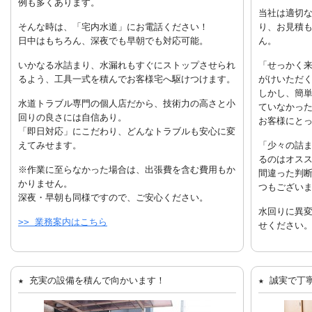
例も多くあります。
当社は適切
そんな時は、「宅内水道」にお電話ください！
り、お見積
日中はもちろん、深夜でも早朝でも対応可能。
ん。
いかなる水詰まり、水漏れもすぐにストップさせられ
「せっかく
るよう、工具一式を積んでお客様宅へ駆けつけます。
がけいただ
しかし、簡
水道トラブル専門の個人店だから、技術力の高さと小
ていなかっ
回りの良さには自信あり。
お客様にと
「即日対応」にこだわり、どんなトラブルも安心に変
えてみせます。
「少々の詰
るのはオス
※作業に至らなかった場合は、出張費を含む費用もか
間違った判
かりません。
つもござい
深夜・早朝も同様ですので、ご安心ください。
水回りに異
>> 業務案内はこちら
せください
★ 充実の設備を積んで向かいます！
★ 誠実で丁