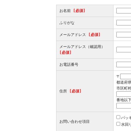
お名前
[必須]
ふりがな
メールアドレス
[必須]
メールアドレス（確認用）
[必須]
お電話番号
〒
都道府
市区町
住所
[必須]
番地以
パッ
お問い合わせ項目
水回