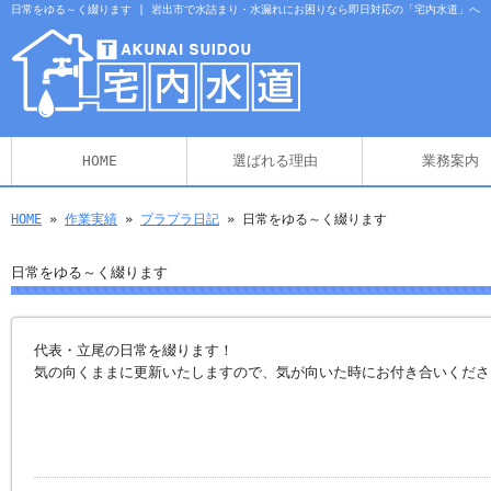
日常をゆる～く綴ります | 岩出市で水詰まり・水漏れにお困りなら即日対応の「宅内水道」へ
HOME
選ばれる理由
業務案内
HOME
»
作業実績
»
プラプラ日記
» 日常をゆる～く綴ります
日常をゆる～く綴ります
代表・立尾の日常を綴ります！
気の向くままに更新いたしますので、気が向いた時にお付き合いくださ