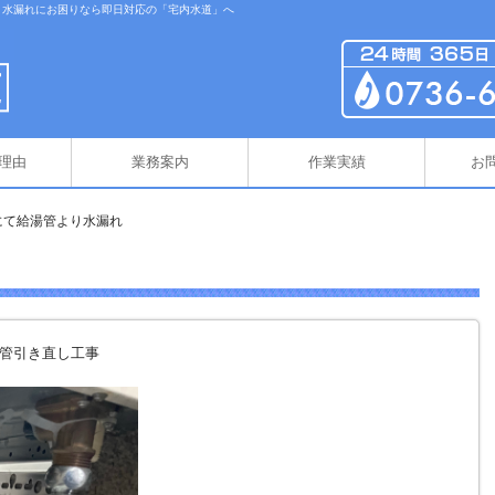
・水漏れにお困りなら即日対応の「宅内水道」へ
理由
業務案内
作業実績
お
にて給湯管より水漏れ
管引き直し工事