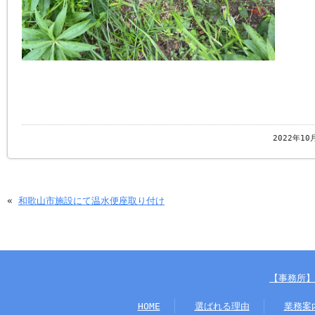
2022年10
«
和歌山市施設にて温水便座取り付け
【事務所】
HOME
選ばれる理由
業務案