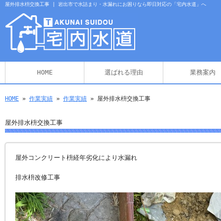
屋外排水枡交換工事 | 岩出市で水詰まり・水漏れにお困りなら即日対応の「宅内水道」へ
HOME
選ばれる理由
業務案内
HOME
»
作業実績
»
作業実績
» 屋外排水枡交換工事
屋外排水枡交換工事
屋外コンクリート枡経年劣化により水漏れ
排水枡改修工事