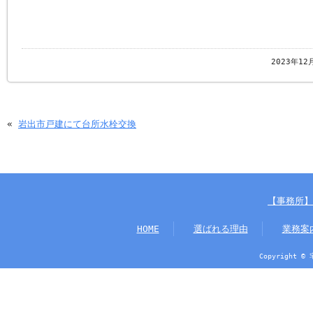
2023年12
«
岩出市戸建にて台所水栓交換
【事務所】
HOME
選ばれる理由
業務案
Copyright ©