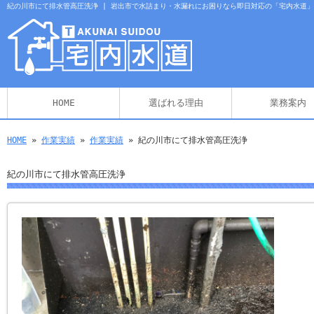
紀の川市にて排水管高圧洗浄 | 岩出市で水詰まり・水漏れにお困りなら即日対応の「宅内水道
HOME
選ばれる理由
業務案内
HOME
»
作業実績
»
作業実績
» 紀の川市にて排水管高圧洗浄
紀の川市にて排水管高圧洗浄