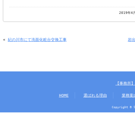
2019年4
«
紀の川市にて洗面化粧台交換工事
岩
【事務所】
HOME
選ばれる理由
業務案
Copyright ©