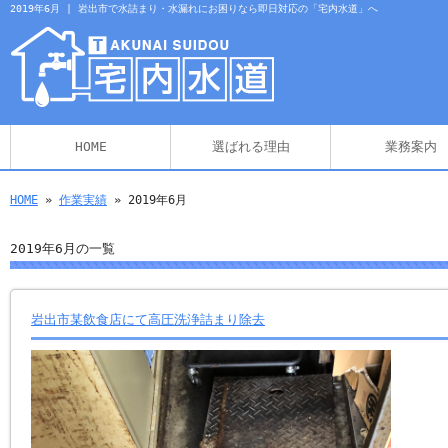
2019年6月 | 岩出市で水詰まり・水漏れにお困りなら即日対応の「宅内水道」へ
HOME
選ばれる理由
業務案内
HOME
»
作業実績
» 2019年6月
2019年6月の一覧
岩出市某飲食店にて高圧洗浄詰まり除去