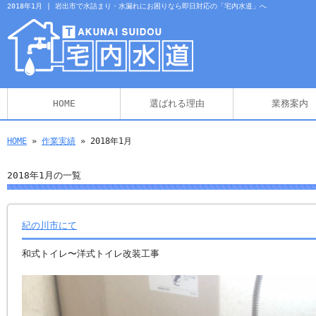
2018年1月 | 岩出市で水詰まり・水漏れにお困りなら即日対応の「宅内水道」へ
HOME
選ばれる理由
業務案内
HOME
»
作業実績
» 2018年1月
2018年1月の一覧
紀の川市にて
和式トイレ〜洋式トイレ改装工事